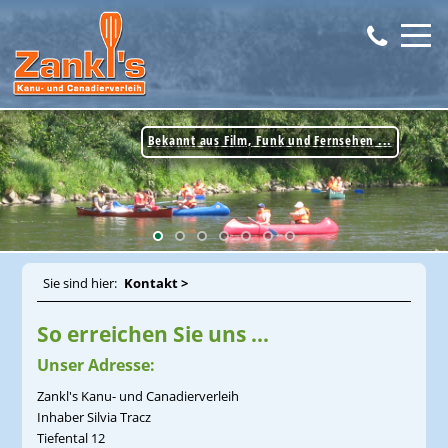
Bekannt aus Film, Funk und Fernsehen ...
Bekannt aus Film, Funk und Fernsehen ...
Bekannt aus Film, Funk und Fernsehen ...
Sie sind hier:
Kontakt >
So erreichen Sie uns ...
Unser Adresse:
Zankl's Kanu- und Canadierverleih
Inhaber Silvia Tracz
Tiefental 12